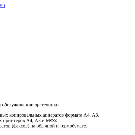
очи
и обслуживанию оргтехники.
вых копировальных аппаратов формата А4, А3.
х принтеров А4, А3 и МФУ.
атов (факсов) на обычной и термобумаге.